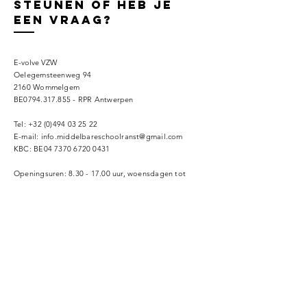
steunen of heb je
een vraag?
E-volve VZW
Oelegemsteenweg 94
2160 Wommelgem
BE0794.317.855 - RPR Antwerpen
Tel:
+32 (0)494 03 25 22
E-mail:
info.middelbareschoolranst@gmail.com
KBC: BE04
7370 6720 0431
Openingsuren: 8.30 - 17.00 uur, woensdagen tot
13.00 uur.
Privacyverklaring
Naam (volledig)
Email