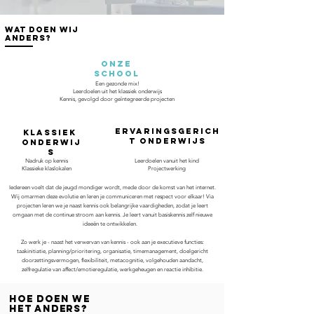
Wat doen wij
anders?
Onze
school
Een gezonde mix!
Leerd
oelen uit het klassiek onderwijs
Kennis, gevolgd door
geïntegreerde
projecten
Ervaringsgerich
klassiek
t Onderwijs
Onderwij
s
Nadruk op kennis
Leerdoelen vanuit het kind
Klassieke klaslokalen
Projectwerking
Iedereen voelt dat de jeugd mondiger wordt, mede door de komst van het internet.
Wij omarmen deze evolutie en leren je communiceren met respect voor elkaar! Via
projecten leren we je naast kennis ook belangrijke vaardigheden, zodat je leert
omgaan met de continue stroom aan kennis. Je leert vanuit basiskennis zelf nieuwe
ideeën te ontwikkelen.
Zo werk je - naast het verwervan van kennis - ook aan je executieve functies:
taakinitiatie, planning/prioritering, organisatie, timemanagement, doelgericht
doorzettingsvermogen, flexibiliteit, metacognitie, volgehouden aandacht,
zelfregulatie van affect/emotieregulatie, werkgeheugen en reactie inhibitie.
Hoe doen we
het anders?