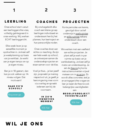
2
1
3
Leerling
Coaches
projecten
Onze school start vanuit
Bij ons begeleidt elke
Korte periodes van kennis,
een leerlinggerichte visie,
coach een kleine groep
gevolgd door actief
volledig geïntegreerd in
leerlingen individueel en
onderwijs in
werkruimtes
onze werking. Wij werken
ondersteunt hen bij het
en
stille ruimtes
telkens
ECHT leerlinggericht.
plannen, hun leertraject en
ondersteunt door een
hun persoonlijke noden.
coach.
Elke week lever je op
eenzelfde moment je
Onze coaches doen aan
We werken met een veelheid
opdrachten in. Je kiest zelf
échte co-teaching. Ze zijn
aan echte projecten. Je
je weekplanning op basis
een hele week op school,
plant zelf je werk in per
van je werklast.
Je werkt
ze ontwerpen samen de
ruimte op basis van je
aan je eigen tempo en op
onderzoeksprojecten en
werkbelasting. Je kiest zelf je
je eigen niveau.
staan samen voor de klas.
mate van ondersteuning. Je
zet de
theorie
bij korte
Ben je in 1B gestart, dan
Voel je thuis... je kan jezelf
instructiemomenten vrijwel
kan je ook vakken op 1A
zijn, je spreekt je mening
meteen om in
ervaring
. Zo
niveau volgen. Dat
respectvol uit, je geeft je
wordt alles concreter, stel je
motiveert!
leeromgeving mee vorm
ervaringsgerichte vragen en
via overleg en spreekt
leer je naast de theorie ook
naar zo'n
iedereen aan bij de
belangrijke vaardigheden
school?
voornaam.
aan.
bedrijfsproject
Nog even geduld...
voorstellen?
in zo'n
omgeving
werken?
Klik hier
Klik hier
Wil je ons